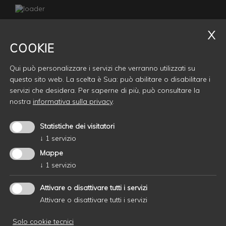
COOKIE
Gasko E-Bikes
Qui può personalizzare i servizi che verranno utilizzati su
Via S.Osvaldo 6A
questo sito web. La scelta è Sua: può abilitare o disabilitare i
I- 39040 Siusi (BZ)
servizi che desidera.
Per saperne di più, può consultare la
Part. IVA.: 02981500214
nostra
informativa sulla privacy
.
info@gasko.it
Statistiche dei visitatori
↓
1
servizio
Mappe
↓
1
servizio
Attivare o disattivare tutti i servizi
Attivare o disattivare tutti i servizi
Solo cookie tecnici