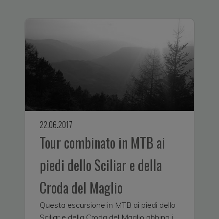
22.06.2017
2
Tour combinato in MTB ai
piedi dello Sciliar e della
T
v
Croda del Maglio
d
v
Questa escursione in MTB ai piedi dello
c
Sciliar e della Croda del Maglio abbina i